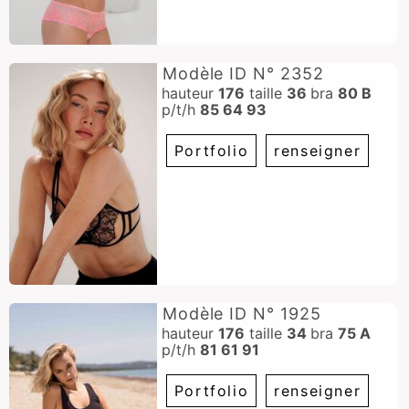
Modèle ID N° 2352
hauteur
176
taille
36
bra
80 B
p/t/h
85 64 93
Portfolio
renseigner
Modèle ID N° 1925
hauteur
176
taille
34
bra
75 A
p/t/h
81 61 91
Portfolio
renseigner