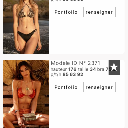
Portfolio
renseigner
Modèle ID N° 2371
★
hauteur
176
taille
34
bra
75 C
p/t/h
85 63 92
Portfolio
renseigner