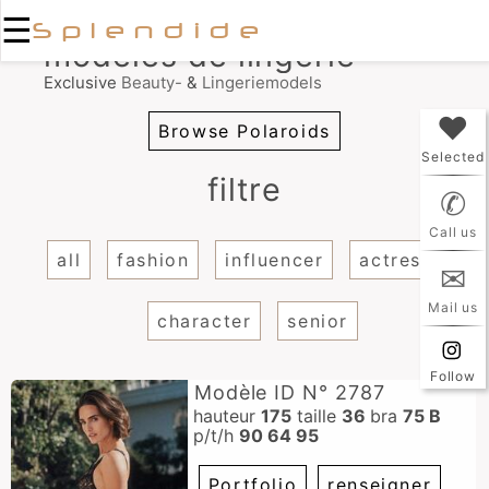
☰
Splendide
modèles de lingerie
E
xclusive
Beauty-
&
Lingeriemodels
♥
Browse Polaroids
Selected
filtre
✆
Call us
all
fashion
influencer
actress
✉
Mail us
character
senior
Follow
Modèle ID N° 2787
hauteur
175
taille
36
bra
75 B
p/t/h
90 64 95
Portfolio
renseigner