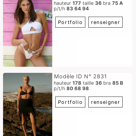
hauteur
177
taille
36
bra
75 A
p/t/h
83 64 94
Portfolio
renseigner
Modèle ID N° 2831
hauteur
178
taille
36
bra
85 B
p/t/h
80 68 98
Portfolio
renseigner