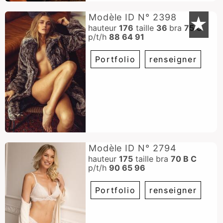
Modèle ID N° 2398
★
hauteur
176
taille
36
bra
75 C
p/t/h
88 64 91
Portfolio
renseigner
Modèle ID N° 2794
hauteur
175
taille
bra
70 B C
p/t/h
90 65 96
Portfolio
renseigner