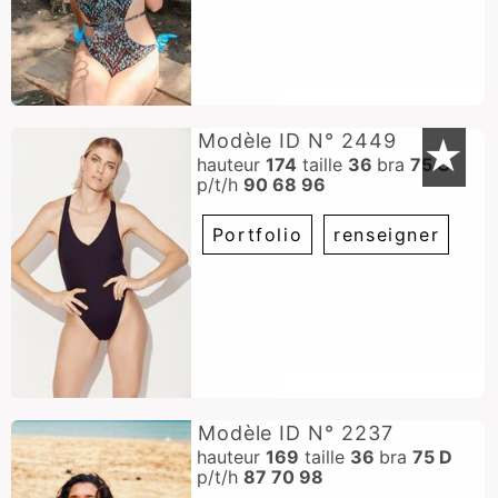
Modèle ID N° 2449
★
hauteur
174
taille
36
bra
75 C
p/t/h
90 68 96
Portfolio
renseigner
Modèle ID N° 2237
hauteur
169
taille
36
bra
75 D
p/t/h
87 70 98