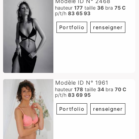
Modèle ID N° 2468
hauteur
177
taille
36
bra
75 C
p/t/h
83 65 93
Portfolio
renseigner
Modèle ID N° 1961
hauteur
178
taille
34
bra
70 C
p/t/h
83 69 95
Portfolio
renseigner