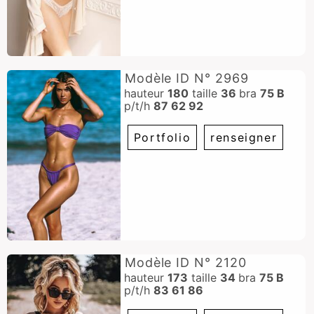
Modèle ID N° 2969
hauteur
180
taille
36
bra
75 B
p/t/h
87 62 92
Portfolio
renseigner
Modèle ID N° 2120
hauteur
173
taille
34
bra
75 B
p/t/h
83 61 86