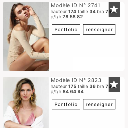
Modèle ID N° 2741
★
hauteur
174
taille
34
bra
75 A
p/t/h
78 58 82
Portfolio
renseigner
Modèle ID N° 2823
★
hauteur
175
taille
36
bra
75 B
p/t/h
84 64 94
Portfolio
renseigner