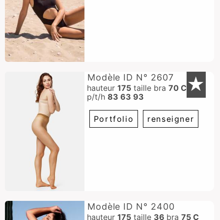
Modèle ID N° 2607
★
hauteur
175
taille
bra
70 C
p/t/h
83 63 93
Portfolio
renseigner
Modèle ID N° 2400
hauteur
175
taille
36
bra
75 C