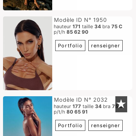
Modèle ID N° 1950
hauteur
171
taille
34
bra
75 C
p/t/h
85 62 90
Portfolio
renseigner
Modèle ID N° 2032
★
hauteur
177
taille
34
bra
75 B
p/t/h
80 65 91
Portfolio
renseigner