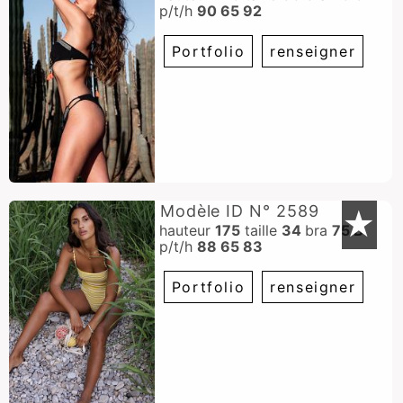
p/t/h
90 65 92
Portfolio
renseigner
Modèle ID N° 2589
★
hauteur
175
taille
34
bra
75 B
p/t/h
88 65 83
Portfolio
renseigner