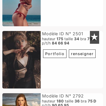
Modèle ID N° 2501
★
hauteur
175
taille
34
bra
75 B
p/t/h
84 66 94
Portfolio
renseigner
Modèle ID N° 2792
hauteur
180
taille
36
bra
75 D
p/t/h
90 65 95