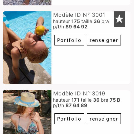
Modèle ID N° 3001
★
hauteur
175
taille
36
bra
p/t/h
89 64 92
Portfolio
renseigner
Modèle ID N° 3019
hauteur
171
taille
36
bra
75 B
p/t/h
87 64 89
Portfolio
renseigner