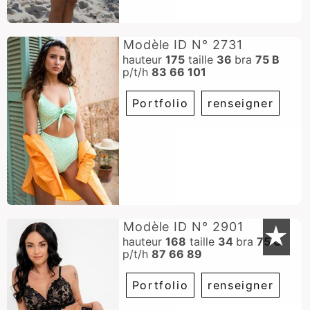
Modèle ID N° 2731
hauteur
175
taille
36
bra
75 B
p/t/h
83 66 101
Portfolio
renseigner
Modèle ID N° 2901
★
hauteur
168
taille
34
bra
75 C
p/t/h
87 66 89
Portfolio
renseigner