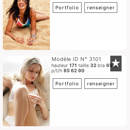
Portfolio
renseigner
Modèle ID N° 3101
★
hauteur
171
taille
32
bra
65 A
p/t/h
85 62 90
Portfolio
renseigner