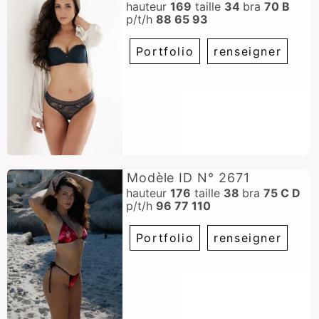
hauteur
169
taille
34
bra
70 B
p/t/h
88 65 93
Portfolio
renseigner
Modèle ID N° 2671
hauteur
176
taille
38
bra
75 C D
p/t/h
96 77 110
Portfolio
renseigner