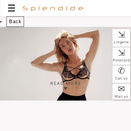
☰
Splendide
Back
⇲
Lingerie
⇲
Polacard
✆
Call us
READ MORE
✉
▼
Mail us