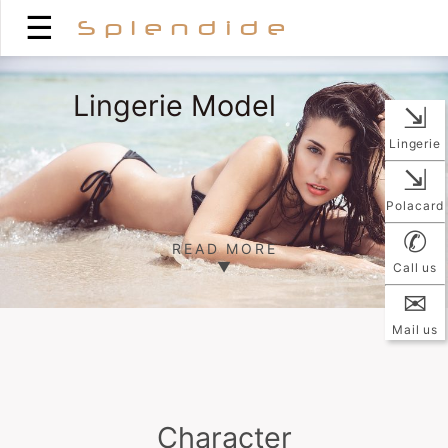
☰
Splendide
Lingerie Model
⇲
Lingerie
⇲
Polacard
✆
READ MORE
▼
Call us
✉
Mail us
Character